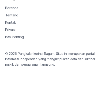
Beranda
Tentang
Kontak
Privasi
Info Penting
© 2026 Pangkalankerinsi Ragam. Situs ini merupakan portal
informasi independen yang mengumpulkan data dari sumber
publik dan pengalaman langsung.