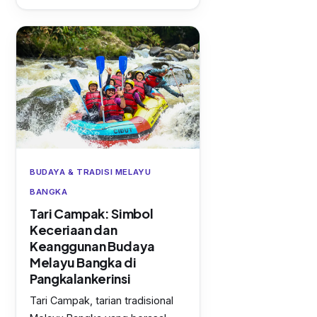
BUDAYA & TRADISI MELAYU
BANGKA
Tari Campak: Simbol
Keceriaan dan
Keanggunan Budaya
Melayu Bangka di
Pangkalankerinsi
Tari Campak, tarian tradisional