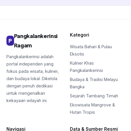
Kategori
Pangkalankerinsi
P
Ragam
Wisata Bahari & Pulau
Eksotis
Pangkalankerinsi adalah
Kuliner Khas
portal independen yang
Pangkalankerinsi
fokus pada wisata, kuliner,
dan budaya lokal. Dikelola
Budaya & Tradisi Melayu
dengan penuh dedikasi
Bangka
untuk mengenalkan
Sejarah Tambang Timah
kekayaan wilayah ini.
Ekowisata Mangrove &
Hutan Tropis
Navigasi
Data & Sumber Resmi