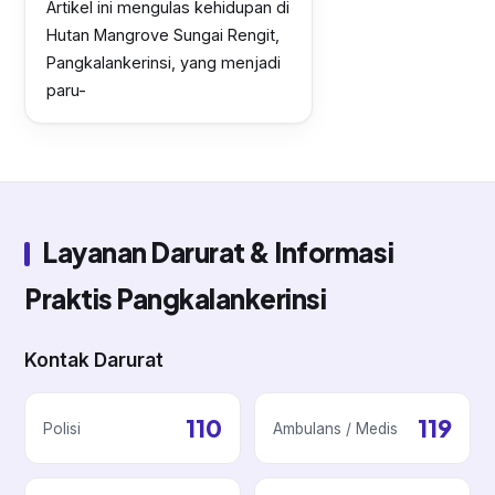
Artikel ini mengulas kehidupan di
Hutan Mangrove Sungai Rengit,
Pangkalankerinsi, yang menjadi
paru-
Layanan Darurat & Informasi
Praktis Pangkalankerinsi
Kontak Darurat
110
119
Polisi
Ambulans / Medis