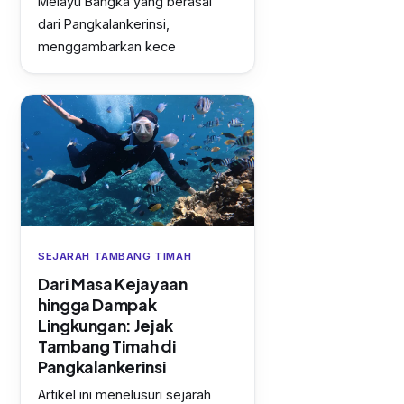
Melayu Bangka yang berasal
dari Pangkalankerinsi,
menggambarkan kece
SEJARAH TAMBANG TIMAH
Dari Masa Kejayaan
hingga Dampak
Lingkungan: Jejak
Tambang Timah di
Pangkalankerinsi
Artikel ini menelusuri sejarah